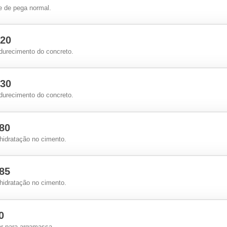
te de pega normal.
20
ndurecimento do concreto.
30
ndurecimento do concreto.
80
 hidratação no cimento.
85
 hidratação no cimento.
0
 ar para argamassa.