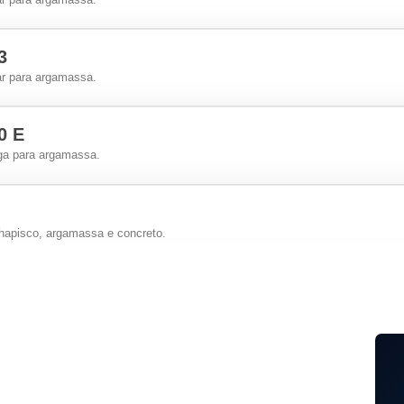
3
 ar para argamassa.
0 E
ega para argamassa.
chapisco, argamassa e concreto.
O
to teor de sólidos para concreto e argamassa.
PMF
fluidez.