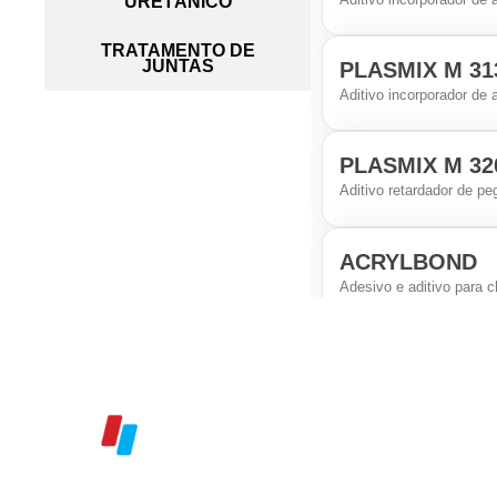
URETÂNICO
TRATAMENTO DE
JUNTAS
PLASMIX M 31
Aditivo incorporador de
PLASMIX M 32
Aditivo retardador de p
ACRYLBOND
Adesivo e aditivo para 
ADDCRYL PIS
Aditivo acrílico, com al
REPARDUR E
Adesivo epóxi de média 
Início