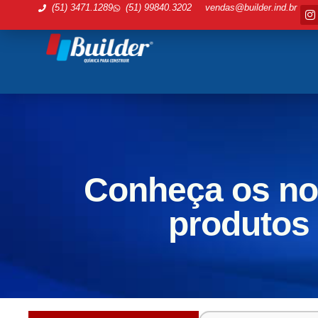
(51) 3471.1289
(51) 99840.3202
vendas@builder.ind.br
Conheça os n
produtos