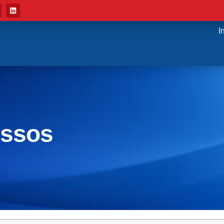
I
ossos